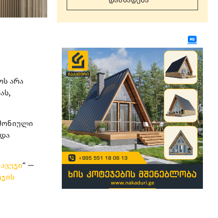
დამზადება
ოს არა
ას,
რმონიული
 და
 ავეჯი
“ —
ეჯის