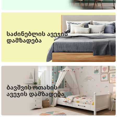
საძინებლის ავეჯის
დამზადება
ბავშვის ოთახის
ავეჯის დამზადება