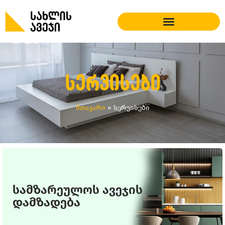
სერვისები
მთავარი
»
სერვისები
სამზარეულოს ავეჯის
დამზადება